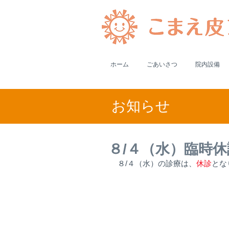
ホーム
ごあいさつ
院内設備
​お知らせ
８/４（水）臨時
８/４（水）の診療は、
休診
とな